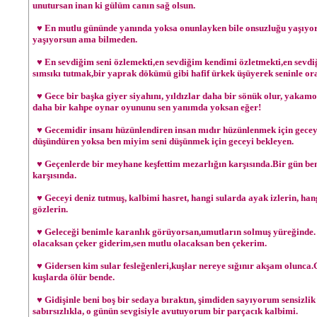
unutursan inan ki gülüm canın sağ olsun.
♥ En mutlu gününde yanında yoksa onunlayken bile onsuzluğu yaşıyorsan
yaşıyorsun ama bilmeden.
♥ En sevdiğim seni özlemekti,en sevdiğim kendimi özletmekti,en sevd
sımsıkı tutmak,bir yaprak dökümü gibi hafif ürkek üşüyerek seninle o
♥ Gece bir başka giyer siyahını, yıldızlar daha bir sönük olur, yakamo
daha bir kahpe oynar oyununu sen yanımda yoksan eğer!
♥ Gecemidir insanı hüzünlendiren insan mıdır hüzünlenmek için geceyi
düşündüren yoksa ben miyim seni düşünmek için geceyi bekleyen.
♥ Geçenlerde bir meyhane keşfettim mezarlığın karşısında.Bir gün b
karşısında.
♥ Geceyi deniz tutmuş, kalbimi hasret, hangi sularda ayak izlerin, han
gözlerin.
♥ Geleceği benimle karanlık görüyorsan,umutların solmuş yüreğinde. 
olacaksan çeker giderim,sen mutlu olacaksan ben çekerim.
♥ Gidersen kim sular fesleğenleri,kuşlar nereye sığınır akşam olunca
kuşlarda ölür bende.
♥ Gidişinle beni boş bir sedaya bıraktın, şimdiden sayıyorum sensizli
sabırsızlıkla, o günün sevgisiyle avutuyorum bir parçacık kalbimi.