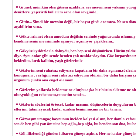
♥ Gitmek mümkün olsa gitsem uzaklara, sevmesem seni yaksam yüreği
denizlere ,yeşerirdi küllerim sana olan sevgimle..
♥ Gittin... Şimdi bir mevsim değil, bir hayat girdi aramıza. Ne sen döne
açabilirim sana.
♥ Gökte rahmet olsan umudum değilsin seninde yağmurunda ıslanmıyo
kendime senin mevsiminde açmıyor açamıyor çiçeklerim..
♥ Gökyüzü yıldızlarla doluydu, ben hep seni düşünürken. Hüzün yıldızl
diye. Aynı onlar gibi sende benden çok uzaklardaydın. Göz kırpardın uz
bekledim, kırık kalbim, yaşlı gözlerimle
♥ Gözlerim seni rahatsız ediyorsa kapatırım bir daha açmam,sözlerim 
konuşmam , varlığım seni rahatsız ediyorsa ölürüm bir daha karşına ç
üzgünüm çünkü ona engel olamam.
♥ Gözlerim yollarda bekletme ne olur,bu aşka bir hüzün ekletme ne olu
olur,yokluğun cehennem,cennetim sensin...
♥ Gözlerin sözlerini örtecek kadar masum, düşüncelerin duygularını b
ellerimi tutamayacak kadar uzaksa benim suçum ne bir tanem.
♥ Gözyaşım utangaç boynunun inciden kolyesi olsun, her damla vefasız 
sen de ben gibi yan ömrüne hep ağla,,hep ağla, bu benden son dua, bu be
♥ Gül filizlendiği günden itibaren güneşe aşıktır. Her ne kadar güneş 