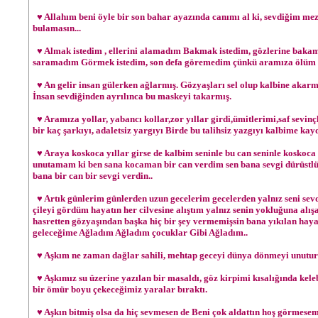
♥ Allahım beni öyle bir son bahar ayazında canımı al ki, sevdiğim mez
bulamasın...
♥ Almak istedim , ellerini alamadım Bakmak istedim, gözlerine baka
saramadım Görmek istedim, son defa göremedim çünkü aramıza ölüm g
♥ An gelir insan gülerken ağlarmış. Gözyaşları sel olup kalbine akarm
İnsan sevdiğinden ayrılınca bu maskeyi takarmış.
♥ Aramıza yollar, yabancı kollar,zor yıllar girdi,ümitlerimi,saf sevinç
bir kaç şarkıyı, adaletsiz yargıyı Birde bu talihsiz yazgıyı kalbime kay
♥ Araya koskoca yıllar girse de kalbim seninle bu can seninle koskoca
unutamam ki ben sana kocaman bir can verdim sen bana sevgi dürüstlük
bana bir can bir sevgi verdin..
♥ Artık günlerim günlerden uzun gecelerim gecelerden yalnız seni sevd
çileyi gördüm hayatın her cilvesine alıştım yalnız senin yokluğuna al
hasretten gözyaşından başka hiç bir şey vermemişsin bana yıkılan ha
geleceğime Ağladım Ağladım çocuklar Gibi Ağladım..
♥ Aşkım ne zaman dağlar sahili, mehtap geceyi dünya dönmeyi unuturs
♥ Aşkımız su üzerine yazılan bir masaldı, göz kirpimi kısalığında ke
bir ömür boyu çekeceğimiz yaralar bıraktı.
♥ Aşkın bitmiş olsa da hiç sevmesen de Beni çok aldattın hoş görmese