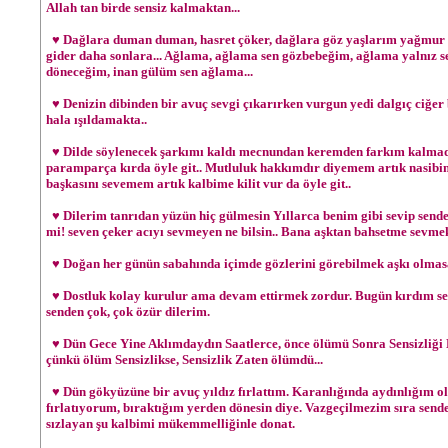
Allah tan birde sensiz kalmaktan...
♥ Dağlara duman duman, hasret çöker, dağlara göz yaşlarım yağmur ol
gider daha sonlara... Ağlama, ağlama sen gözbebeğim, ağlama yalnız s
döneceğim, inan gülüm sen ağlama...
♥ Denizin dibinden bir avuç sevgi çıkarırken vurgun yedi dalgıç ciğer 
hala ışıldamakta..
♥ Dilde söylenecek şarkımı kaldı mecnundan keremden farkım kalmadı
paramparça kırda öyle git.. Mutluluk hakkımdır diyemem artık nasib
başkasını sevemem artık kalbime kilit vur da öyle git..
♥ Dilerim tanrıdan yüzün hiç gülmesin Yıllarca benim gibi sevip sende
mi! seven çeker acıyı sevmeyen ne bilsin.. Bana aşktan bahsetme sevme
♥ Doğan her günün sabahında içimde gözlerini görebilmek aşkı olmasa
♥ Dostluk kolay kurulur ama devam ettirmek zordur. Bugün kırdım sen
senden çok, çok özür dilerim.
♥ Dün Gece Yine Aklımdaydın Saatlerce, önce ölümü Sonra Sensizliği
çünkü ölüm Sensizlikse, Sensizlik Zaten ölümdü...
♥ Dün gökyüzüne bir avuç yıldız fırlattım. Karanlığında aydınlığım ols
fırlatıyorum, bıraktığım yerden dönesin diye. Vazgeçilmezim sıra sende
sızlayan şu kalbimi mükemmelliğinle donat.