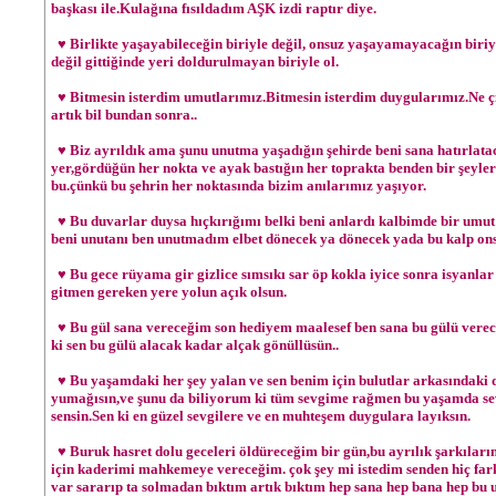
başkası ile.Kulağına fısıldadım AŞK izdi raptır diye.
♥ Birlikte yaşayabileceğin biriyle değil, onsuz yaşayamayacağın biriy
değil gittiğinde yeri doldurulmayan biriyle ol.
♥ Bitmesin isterdim umutlarımız.Bitmesin isterdim duygularımız.Ne çık
artık bil bundan sonra..
♥ Biz ayrıldık ama şunu unutma yaşadığın şehirde beni sana hatırlatac
yer,gördüğün her nokta ve ayak bastığın her toprakta benden bir şeyle
bu.çünkü bu şehrin her noktasında bizim anılarımız yaşıyor.
♥ Bu duvarlar duysa hıçkırığımı belki beni anlardı kalbimde bir umut
beni unutanı ben unutmadım elbet dönecek ya dönecek yada bu kalp ons
♥ Bu gece rüyama gir gizlice sımsıkı sar öp kokla iyice sonra isyanlar 
gitmen gereken yere yolun açık olsun.
♥ Bu gül sana vereceğim son hediyem maalesef ben sana bu gülü vere
ki sen bu gülü alacak kadar alçak gönüllüsün..
♥ Bu yaşamdaki her şey yalan ve sen benim için bulutlar arkasındaki
yumağısın,ve şunu da biliyorum ki tüm sevgime rağmen bu yaşamda sev
sensin.Sen ki en güzel sevgilere ve en muhteşem duygulara layıksın.
♥ Buruk hasret dolu geceleri öldüreceğim bir gün,bu ayrılık şarkıları
için kaderimi mahkemeye vereceğim. çok şey mi istedim senden hiç fark
var sararıp ta solmadan bıktım artık bıktım hep sana hep bana hep b