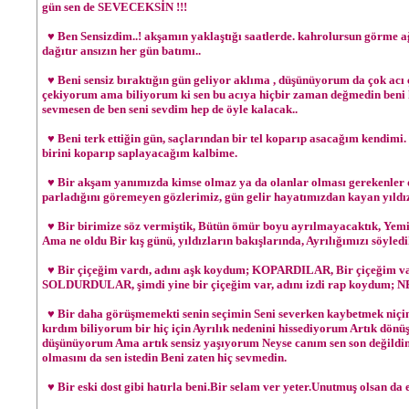
gün sen de SEVECEKSİN !!!
♥ Ben Sensizdim..! akşamın yaklaştığı saatlerde. kahrolursun görme ağ
dağıtır ansızın her gün batımı..
♥ Beni sensiz bıraktığın gün geliyor aklıma , düşünüyorum da çok acı
çekiyorum ama biliyorum ki sen bu acıya hiçbir zaman değmedin beni 
sevmesen de ben seni sevdim hep de öyle kalacak..
♥ Beni terk ettiğin gün, saçlarından bir tel koparıp asacağım kendimi. 
birini koparıp saplayacağım kalbime.
♥ Bir akşam yanımızda kimse olmaz ya da olanlar olması gerekenler de
parladığını göremeyen gözlerimiz, gün gelir hayatımızdan kayan yıldız
♥ Bir birimize söz vermiştik, Bütün ömür boyu ayrılmayacaktık, Yemin
Ama ne oldu Bir kış günü, yıldızların bakışlarında, Ayrılığımızı söyledi
♥ Bir çiçeğim vardı, adını aşk koydum; KOPARDILAR, Bir çiçeğim var
SOLDURDULAR, şimdi yine bir çiçeğim var, adını izdi rap koydum
♥ Bir daha görüşmemekti senin seçimin Seni severken kaybetmek niçin 
kırdım biliyorum bir hiç için Ayrılık nedenini hissediyorum Artık dönü
düşünüyorum Ama artık sensiz yaşıyorum Neyse canım sen son değildin 
olmasını da sen istedin Beni zaten hiç sevmedin.
♥ Bir eski dost gibi hatırla beni.Bir selam ver yeter.Unutmuş olsan da e