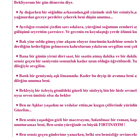
Bekliyorum bir gün dönersin diye.
♥ Ay doğarken bir söğüdün arkasından,gül yüzünde sisli bir esintiyle
yağmurdan geceye perdeler çekerek beni düşün unutma...
♥ Ayrılığın resmini çizdim sarı odalara, yüreğimi soğuttum zemheri a
gülüşünü seyrettim çaresizce. Ve gecenin en koyulaştığı yerde ölümü 
♥ Bak yine soldu güneş yine akşam oluyor ömrümün kadehine sensiz bi
dertliğim kederliğim gelmezsen kahrolurum yıkılırım sevgilim seni ço
♥ Bana bir günün yirmi dört saat, bir saatin atmış dakika ve bir dakik
sensiz geçen bir saniyenin sonsuzluk kadar uzun olduğu öğretilmedi. Y
dileğiyle sevgilim.
♥ Batık bir gemiymiş aşk limanında. Kader bu deyip de avutma beni ay
dileğim unutma beni.
♥ Bekleyiş bir özleyiş gönüldeki güzeli bir süsleyiş bin bir hisle sevme
oysa seven ümitsiz olsa da bekler
♥ Ben ne Aşklar yaşadım ne vedalar ettim,ne kızgın çöllerinde yürüdüm
Güzelim...
♥ Ben senin yaşadığın gizli bir macerayım, Anlatılmaz bir roman, ka
unutturamaz beni, Ben senin yüreğinde en büyük FIRTINAYIM !
♥ Ben sensiz geçen günlerime yanarken, belki sen bensizliğe sevinecek