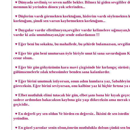
♥ Dünyada sevilmiş ve seven nafile bekler. Bilmez ki giden sevgililer d
memnun ki yerinden dönen yok seferinden...
♥ Düşlerim vardı görmekten korktuğum, hislerim vardı söylemekten k
korktuğum, şimdi sen varsın kaybetmekten korktuğum...
♥ Duygular vardır elletilmeyen,sevgiler vardır kelimelere sığmayan,ba
vardır ki asla unutulmayan,işte sende onlardansın !!!
♥ Eğer beni bu sokakta, bu mahallede, bu şehirde bulamazsan, sevgilim 
♥ Eğer bir gün beni unutursan öyle biriyle unut ki sana savurduğ
cesur olsun..
♥ Eğer bir gün gökyüzünün kara mavi çizgisinde bir kırlangıç sürüsü 
gülümsemelerle ıslak tebessümler benden sana kalanlardır.
♥ Eğer birini unutmak istiyorsan, onun adını kumlara yaz, Sabahleyin d
göreceksin. Eğer birini seviyorsan, onu kalbine yaz ki hiçbir fırtına ya
♥ Elbet mutluluk elimi tutacak bir gün, elbet şans bana bir kıyak geçec
sadece ardımdan bakacaksın kaybına göz yaşı dökeceksin ama merak s
geçicidir..
♥ En değerli şey sen oldun Ve birden en değersiz.. İkisini de sen istedin
yetindim.
♥ En güzel yarınlar senin olsun,ömrün mutlulukla dolsun çünkü sen bun