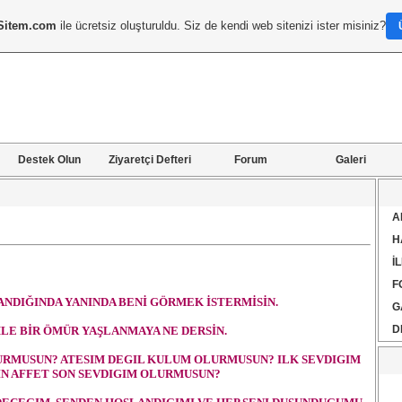
Sitem.com
ile ücretsiz oluşturuldu. Siz de kendi web sitenizi ister misiniz?
Destek Olun
Ziyaretçi Defteri
Forum
Galeri
A
H
İ
F
NDIĞINDA YANINDA BENİ GÖRMEK İSTERMİSİN.
G
D
LE BİR ÖMÜR YAŞLANMAYA NE DERSİN.
URMUSUN? ATESIM DEGIL KULUM OLURMUSUN? ILK SEVDIGIM
IN AFFET SON SEVDIGIM OLURMUSUN?