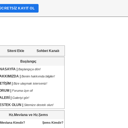
ÜCRETSIZ KAYIT OL
Siteni Ekle
Sohbet Kanalı
Başlangıç
NASAYFA |
Başlangıça dön!
AKKIMIZDA |
Benim hakkımda bilgiler!
LETİŞİM |
Bize ulaşmak isterseniz!
ORUM |
Foruma üye ol!
ALERİ |
Galeriyi gör!
ESTEK OLUN |
Sitemize destek olun!
Hz.Mevlana ve Hz.Şems
Mevlana Kimdir?
Şems Kimdir?