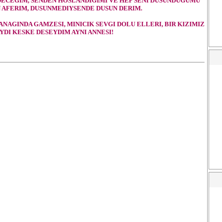
DECEGIM, SENDEN HOSLANDIGIMI VE HEP SENI DUSUNDUGUMU
 AFERIM, DUSUNMEDIYSENDE DUSUN DERIM.
NAGINDA GAMZESI, MINICIK SEVGI DOLU ELLERI, BIR KIZIMIZ
YDI KESKE DESEYDIM AYNI ANNESI!