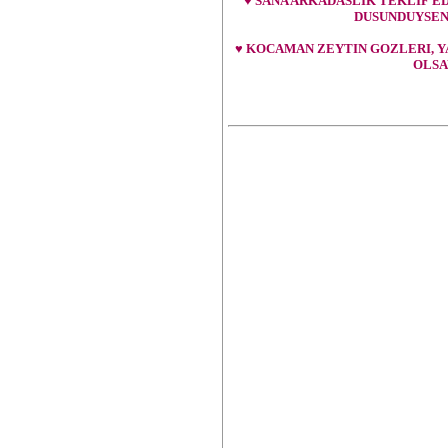
♥ SANA ARKADASLIK TEKLIF E
DUSUNDUYSEN
♥ KOCAMAN ZEYTIN GOZLERI, YA
OLSA