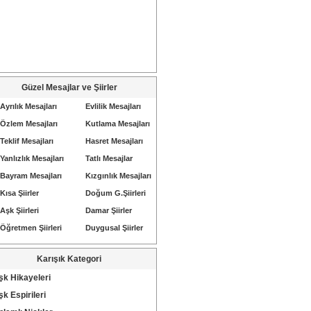
Güzel Mesajlar ve Şiirler
Ayrılık Mesajları
Evlilik Mesajları
Özlem Mesajları
Kutlama Mesajları
Teklif Mesajları
Hasret Mesajları
Yanlızlık Mesajları
Tatlı Mesajlar
Bayram Mesajları
Kızgınlık Mesajları
Kısa Şiirler
Doğum G.Şiirleri
Aşk Şiirleri
Damar Şiirler
Öğretmen Şiirleri
Duygusal Şiirler
Karışık Kategori
şk Hikayeleri
k Espirileri