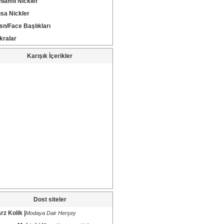
nlamlı Nickler
ısa Nickler
sn/Face Başlıkları
kralar
Karışık İçerikler
Dost siteler
rz Kolik |
Modaya Dair Herşey