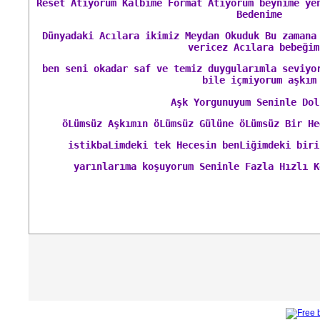
Reset Atıyorum Kalbime Format Atıyorum beynime ye
Bedenime
Dünyadaki Acılara ikimiz Meydan Okuduk Bu zamana
vericez Acılara bebeğim
ben seni okadar saf ve temiz duygularımla seviyo
bile içmiyorum aşkım
Aşk Yorgunuyum Seninle Dol
öLümsüz Aşkımın öLümsüz Gülüne öLümsüz Bir He
istikbaLimdeki tek Hecesin benLiğimdeki biri
yarınlarıma koşuyorum Seninle Fazla Hızlı K