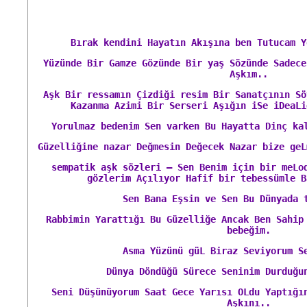
Bırak kendini Hayatın Akışına ben Tutucam 
Yüzünde Bir Gamze Gözünde Bir yaş Sözünde Sadece
Aşkım..
Aşk Bir ressamın Çizdiği resim Bir Sanatçının Sö
Kazanma Azimi Bir Serseri Aşığın iSe iDeaLi
Yorulmaz bedenim Sen varken Bu Hayatta Dinç ka
Güzelliğine nazar Değmesin Değecek Nazar bize ge
sempatik aşk sözleri – Sen Benim için bir meLo
gözlerim Açılıyor Hafif bir tebessümle B
Sen Bana Eşsin ve Sen Bu Dünyada 
Rabbimin Yarattığı Bu Güzelliğe Ancak Ben Sahip
bebeğim.
Asma Yüzünü güL Biraz Seviyorum S
Dünya Döndüğü Sürece Seninim Durduğu
Seni Düşünüyorum Saat Gece Yarısı OLdu Yaptığı
Aşkını..