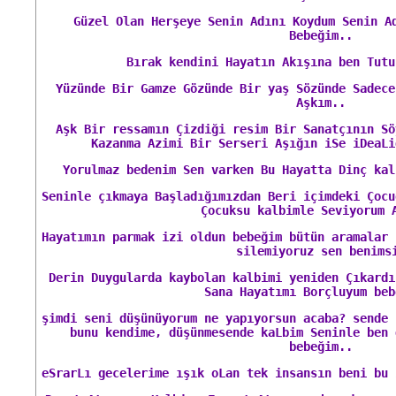
Güzel Olan Herşeye Senin Adını Koydum Senin A
Bebeğim..
Bırak kendini Hayatın Akışına ben Tutu
Yüzünde Bir Gamze Gözünde Bir yaş Sözünde Sadece
Aşkım..
Aşk Bir ressamın Çizdiği resim Bir Sanatçının Sö
Kazanma Azimi Bir Serseri Aşığın iSe iDeaLi
Yorulmaz bedenim Sen varken Bu Hayatta Dinç kal
Seninle çıkmaya Başladığımızdan Beri içimdeki Çocu
Çocuksu kalbimle Seviyorum 
Hayatımın parmak izi oldun bebeğim bütün aramalar 
silemiyoruz sen benims
Derin Duygularda kaybolan kalbimi yeniden Çıkardı
Sana Hayatımı Borçluyum beb
şimdi seni düşünüyorum ne yapıyorsun acaba? sende 
bunu kendime, düşünmesende kaLbim Seninle ben 
bebeğim..
eSrarLı gecelerime ışık oLan tek insansın beni bu 