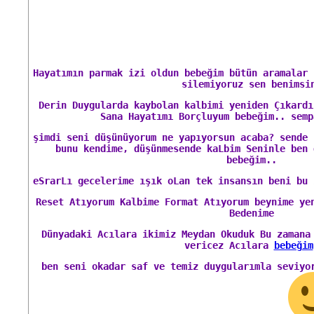
Hayatımın parmak izi oldun bebeğim bütün aramalar 
silemiyoruz sen benimsi
Derin Duygularda kaybolan kalbimi yeniden Çıkardı
Sana Hayatımı Borçluyum bebeğim.. semp
şimdi seni düşünüyorum ne yapıyorsun acaba? sende 
bunu kendime, düşünmesende kaLbim Seninle ben 
bebeğim..
eSrarLı gecelerime ışık oLan tek insansın beni bu 
Reset Atıyorum Kalbime Format Atıyorum beynime ye
Bedenime
Dünyadaki Acılara ikimiz Meydan Okuduk Bu zamana
vericez Acılara
bebeğim
ben seni okadar saf ve temiz duygularımla seviyo