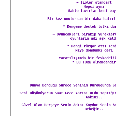
~ Tipler standart
Hepsi aynı
Sahte tavırlar beni bay
– Bir kez unutursan bir daha hatırl
* Dengeme destek tutki du
~ Oyuncakları bırakıp yürekler
oyunların adı aşk kald
* Hangi rüzgar attı sen
Niye döndünki geri
Yaratılışımda bir fevkadeli
* Bu TÜRK olmamdandır
Dünya Döndüğü Sürece Seninim Durduğunda 
Seni Düşünüyorum Saat Gece Yarısı OLdu Yaptığı
Aşkını..
Güzel Olan Herşeye Senin Adını Koydum Senin A
Bebeğim..