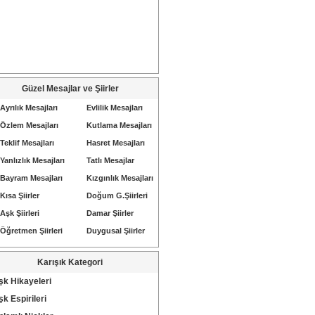
Güzel Mesajlar ve Şiirler
Ayrılık Mesajları
Evlilik Mesajları
Özlem Mesajları
Kutlama Mesajları
Teklif Mesajları
Hasret Mesajları
Yanlızlık Mesajları
Tatlı Mesajlar
Bayram Mesajları
Kızgınlık Mesajları
Kısa Şiirler
Doğum G.Şiirleri
Aşk Şiirleri
Damar Şiirler
Öğretmen Şiirleri
Duygusal Şiirler
Karışık Kategori
şk Hikayeleri
k Espirileri