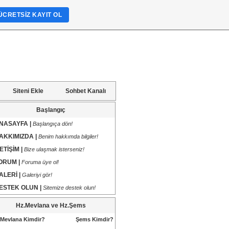
ÜCRETSIZ KAYIT OL
Siteni Ekle
Sohbet Kanalı
Başlangıç
NASAYFA |
Başlangıça dön!
AKKIMIZDA |
Benim hakkımda bilgiler!
LETİŞİM |
Bize ulaşmak isterseniz!
ORUM |
Foruma üye ol!
ALERİ |
Galeriyi gör!
ESTEK OLUN |
Sitemize destek olun!
Hz.Mevlana ve Hz.Şems
Mevlana Kimdir?
Şems Kimdir?