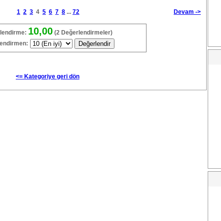
1
2
3
4
5
6
7
8
...
72
Devam ->
10,00
lendirme:
(2 Değerlendirmeler)
endirmen:
<= Kategoriye geri dön