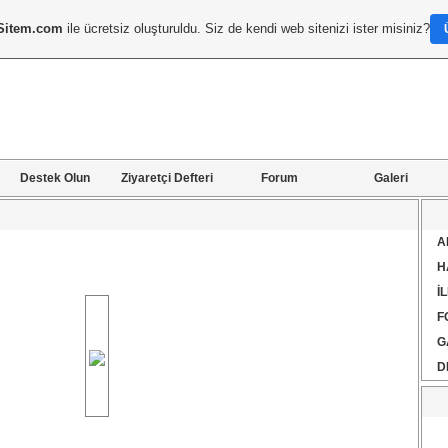
Sitem.com
ile ücretsiz oluşturuldu. Siz de kendi web sitenizi ister misiniz?
Destek Olun
Ziyaretçi Defteri
Forum
Galeri
A
H
İ
F
G
D