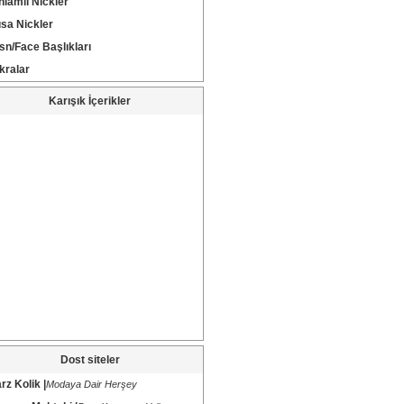
nlamlı Nickler
ısa Nickler
sn/Face Başlıkları
kralar
Karışık İçerikler
Dost siteler
rz Kolik |
Modaya Dair Herşey