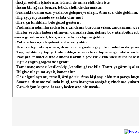
· İnciyi sedefin içinde ara, hüneri de sanat ehlinden iste.
· İnsan bir ağaca benzer, kökü, ahdinde durmaktır.
· Susmakla canın özü, yüzlerce gelişmeye ulaşır. Ama söz, dile geldi mi,
· Hiç ay, yeryüzünde ev sahibi olur mu?
· Hırs, çirkinlikleri bile güzel gösterir.
· Padişahın adamlarından biri, zindanın burcunu yıksa, zindancının gön
· Hiçbir şeyden haberi olmayan cansızlardan, gelişip boy atan bitkiye, 
sonra güzelim akıl, fikir, ayırt ediş varlığına geldin.
· Yol afetleri içinde şehvetten beteri yoktur.
· Demirciliği bilmiyorsan, demirci ocağından geçerken sakalın da yanar
· Taş, taşlıktan çıkıp yok olmadıkça, mücevher olup yüzüğe takılır mı h
· Padişah, töhmet altına alınanı Karun'a çevirir. Artık suçsuzu ne hale k
· Eğri ayağın gölgesi de eğridir.
· Tam inanç aynası kesilen kişi, kendini görse bile, Tanrı'yı görmüş olur
· Bilgiye ulaştı mı ayak, kanat olur.
· Göz olgunlaştı mı, temeli, özü görür. Ama kişi şaşı oldu mu parça bu
· Sınama, deneme yolunda bilgi, tam inançtan aşağıdır, zindansa yukarı
· Can, doğan kuşuna benzer, beden ona bir tuzak..