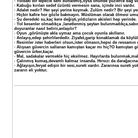
· Yoldaki bir tepecik seni bunaltmış,oysa önünde yüzlerce dağ v
· Kabuğu kırılan sedef üzüntü vermesin sana, içinde inci vardır.
· Adalet nedir? Her şeyi yerine koymak. Zulüm nedir? Bir şeyi 
· Hiçbir kafire hor gözle bakmayın. Müslüman olarak ölmesi umu
· Şu deredeki su,kaç kere değişti,yıldızların akisleri hep yerinde.
· Yol kesenler olmadıkça ,lanetlenmiş şeytan bulunmadıkça,sabırlı
doyuranlar nasıl belirir,anlaşılır?
· Oyun ,görünüşte akla uymaz ama çocuk oyunla akıllanır.
· Anlayış,edep şehirlilerdedir. Ziyafet,garip konaklamak da köylü
· Resimler ister haberleri olsun,ister olmasın,hepsi de ressamın e
· Alışsan güvercin sallanan kamıştan kaçar mı hiç?O kamıştan g
güvercin ürker,kaçar.
· Mal, sadakalar vermekle hiç eksilmez. Hayırlarda bulunmak,mal
· Çalınmış kumaş,devamlı kalmaz insanda. Hırsızı da darağacına
· Ağlayışın,feryat edişin bir sesi,sureti vardır. Zararınsa sureti y
zararın eli yoktur.