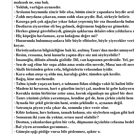
maksadı ne, ona bak.
· Yokluk, varlığın aynasıdır.
· Arslanın boynunda zincir bile olsa, bütün zincir yapanlara beydir arsl
· Zıddı meydana çıkaran, onun zıddı olan şeydir. Bal, sirkeyle belirir.
· Kasırga pek çok ağaçlar yıkar fakat yeşermiş bir ota ihsanlarda bulu
· Dostların ziyaretine eli boş gelmek, değirmene buğdaysız gitmektir.
· Herkes güneşi görebilseydi, güneşin ışıklarına delalet eden yıldızlara 
· Hiç köpeğin havlaması, ayın kulağına değer mi?
· Huzurunda bulunmayanlara bile böyle elbiseler, böyle yiyecekler veri
koyar.
· Hıristiyanların bilgisizliğine bak ki, asılmış Tanrı'dan medet umuyorl
· Resim, ressama, beni kusurlu yaptın diye söz mü söyleyebilir?
· İnsanoğlu, dilinin altında gizlidir. Dil, can kapısının perdesidir. Yel, p
· Sen de sağ eline bir sopa aldın ama senin elin nerede, Musa'nın eli ner
· Akıllı birisinden gelen cefa, bilgisizlerin vefasından iyidir.
· Kara odun ateşe eş oldu mu, karalığı gider, tümden ışık kesilir.
· Bağış, kine merhemdir.
· Tahta içinde yaşayan kurt, o tahtanın fidan olduğu vakit ki halini bili
· Madem ki hırsızsın, bari o güzelim inciyi çal, madem ki gebe kalıyors
· Korukla üzüm birbirine zıttır ama, koruk olgunlaştı mı güzel bir dost 
· Tanrı yüzünü çirkin yaratmışsa, kendine gel de, hem çirkin yüzlü hem
· Aynada bir şekil görürsün hani, senin şeklindir o, aynanın değil.
· Satrançta piyon yola çıkar da, sonunda yüce vezir olur.
· Kibir kokusu, hırs kokusu, tamah kokusu, söz söylerken soğan gibi ko
· Sonsuzun iki yanı da yoktur, ortası nasıl olabilir?
· Dosttan, yakınlardan gelen bir cefa, düşmanın üçyüzbin cefasına bedel
. Bal yiyen arısından gocunmaz..
· Güneşin ışığı pisliğe vursa bile pislenmez, ışıktır o.