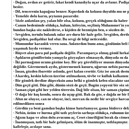
· Doğan, avdan av getirir, fakat kendi kanadıyla uçar da avlanır. Padiş
besler.
· Dil, tencerenin kapağına benzer. Kıpırdadı da kokusu duyuldu mu ne p
· Yemekle dolu karın, şeytanın pazarıdır.
· Sözle anlatılan şey, yalan bile olsa, kokusu, gerçek olduğunu da haber
· Canım bedenimde oldukça, kulum, köleyim, seçilmiş Muhammet'in yol
bundan başka söz naklederse, o kişiden de bezmişim ben, o sözden de.
· Sevgiden, tortulu bulanık sular arı-duru bir hale gelir. Sevgiden, dertler
Sevgiden, padişahlar kul olur. Bu sevgi de bilgi neticesidir.
· Mumundur karanlık veren sana. Anlatırdım bunu ama, gönlünün beli kır
yaşamak fayda vermez.
· Rüşvet alan para pul padişahı değiliz. Paramparça olmuş gönül hırkal
· Aşıkların gönüllerinin yanışıyla gözyaşları olmasaydı, dünyada su da 
· İki parmağının ucunu gözüne koy. Bir şey görebiliyor musun dünyad
değildir. Görememek ayıbı, göstermemek kusuru, uğursuz nefsin parmağ
· İnsan, gözden ibarettir aslında, geri kalan cesettir. Göz ise ancak dost
· A kardeş, keskin kılıcın üzerine atılmadasın, tövbe ve kulluk kalkanın
· Bir gömlek derdine düşeceksin ama belki o gömlek kefen olacaktır sa
· Dün geçti gitti. Dün gibi, dünün sözü de geçti. Bugün yepyeni bir söz 
· Saman çöpü gibi her yelden titrersin. Dağ bile olsan, bir saman çöpün
· O dağa bir kuş kondu, sonra da uçup gitti. Bak da gör, o dağda ne bir f
· Altın ne oluyor, can ne oluyor, inci, mercan da nedir bir sevgiye harc
edilmedikten sonra
· Gördün ya beni gamdan başka kimse hatırlamıyor, gama binlerce defa
· Nefsin, üzüm ve hurma gibi tatlı şeylerin sarhoşu oldukça, ruhunun üz
· Ağzını kapa ve altın dolu avucunu aç. Ceset cimriliğini bırak da cömert
· İnanmışsan, tatlı bir hale gelmişsen, ölüm de inanmıştır, tatlılaşmıştır
kafirleşir, acılaşır sana.