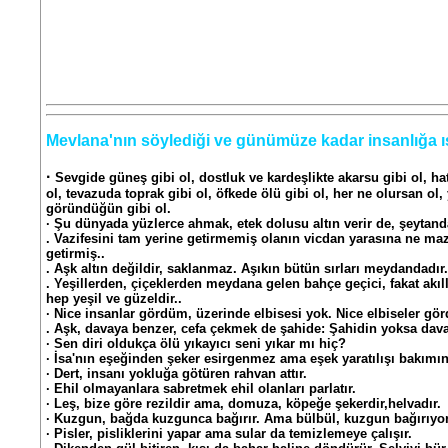
Mevlana'nın söylediği ve günümüze kadar insanlığa ış
·
Sevgide güneş gibi ol, dostluk ve kardeşlikte akarsu gibi ol, ha
ol, tevazuda toprak gibi ol, öfkede ölü gibi ol, her ne olursan ol
göründüğün gibi ol.
· Şu dünyada yüzlerce ahmak, etek dolusu altın verir de, şeytandan
. Vazifesini tam yerine getirmemiş olanın vicdan yarasına ne maza
getirmiş..
. Aşk altın değildir, saklanmaz. Aşıkın bütün sırları meydandadır.
. Yeşillerden, çiçeklerden meydana gelen bahçe geçici, fakat ak
hep yeşil ve güzeldir..
· Nice insanlar gördüm, üzerinde elbisesi yok. Nice elbiseler gö
. Aşk, davaya benzer, cefa çekmek de şahide: Şahidin yoksa dav
· Sen diri oldukça ölü yıkayıcı seni yıkar mı hiç?
· İsa'nın eşeğinden şeker esirgenmez ama eşek yaratılışı bakımı
· Dert, insanı yokluğa götüren rahvan attır.
· Ehil olmayanlara sabretmek ehil olanları parlatır.
· Leş, bize göre rezildir ama, domuza, köpeğe şekerdir,helvadır.
· Kuzgun, bağda kuzgunca bağırır. Ama bülbül, kuzgun bağırıyor
· Pisler, pisliklerini yapar ama sular da temizlemeye çalışır.