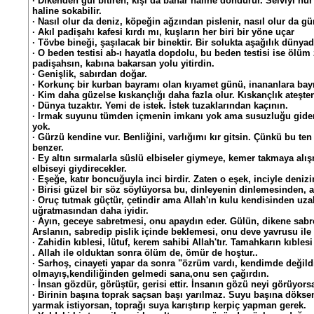
· Dikenden gül bitiren, kışı da bahar haline döndürür. Selviyi hür
haline sokabilir.
· Nasıl olur da deniz, köpeğin ağzından pislenir, nasıl olur da 
· Akıl padişahı kafesi kırdı mı, kuşların her biri bir yöne uçar
· Tövbe bineği, şaşılacak bir binektir. Bir solukta aşağılık dünyad
· O beden testisi ab-ı hayatla dopdolu, bu beden testisi ise ölüm 
padişahsın, kabına bakarsan yolu yitirdin.
· Genişlik, sabırdan doğar.
· Korkunç bir kurban bayramı olan kıyamet günü, inananlara ba
· Kim daha güzelse kıskançlığı daha fazla olur. Kıskançlık ateşte
· Dünya tuzaktır. Yemi de istek. İstek tuzaklarından kaçının.
· Irmak suyunu tümden içmenin imkanı yok ama susuzluğu gide
yok.
· Gürzü kendine vur. Benliğini, varlığımı kır gitsin. Çünkü bu t
benzer.
· Ey altın sırmalarla süslü elbiseler giymeye, kemer takmaya alı
elbiseyi giydirecekler.
· Eşeğe, katır boncuğuyla inci birdir. Zaten o eşek, inciyle deniz
· Birisi güzel bir söz söylüyorsa bu, dinleyenin dinlemesinden, a
· Oruç tutmak güçtür, çetindir ama Allah'ın kulu kendisinden uza
uğratmasından daha iyidir.
· Ayın, geceye sabretmesi, onu apaydın eder. Gülün, dikene sabre
Arslanın, sabredip pislik içinde beklemesi, onu deve yavrusu ile
· Zahidin kıblesi, lütuf, kerem sahibi Allah'tır. Tamahkarın kıblesi 
. Allah ile olduktan sonra ölüm de, ömür de hoştur..
· Sarhoş, cinayeti yapar da sonra "özrüm vardı, kendimde değil
olmayış,kendiliğinden gelmedi sana,onu sen çağırdın.
· İnsan gözdür, görüştür, gerisi ettir. İnsanın gözü neyi görüyorsa
· Birinin başına toprak saçsan başı yarılmaz. Suyu başına döksen
yarmak istiyorsan, toprağı suya karıştırıp kerpiç yapman gerek.