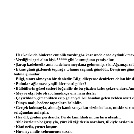
· Her korkuda binlerce eminlik vardır,göz karasında onca aydınlık mev
· Verdiğini geri alan kişi, ***** gibi kusmuğunu yemiş olur.
· Şarap kadehtedir ama kadehten meydana gelmemiştir ki. Ağzını,şarab
· Ekme günü gizlemek toprağa tohumu saçmak günüdür. Devşirme günüy
bulma günüdür.
· Bilgi, sınırı olmayan bir denizdir. Bilgi dileyense denizlere dalan bir d
· Bulutlar ağlamasa yeşillikler nasıl güler?
· Bülbüllerin güzel sesleri beğenilir de bu yüzden kafes çeker onları.
· Meyve ekşi bile olsa, olmadıkça ona ham derler
· Çayırlıktan, çimenlikten esip gelen yel, külhandan gelen yelden ayırt ed
· Dünya malı, bedene tapanlara helaldir.
· Gerçek kokusuyla, ahmağı kandıran yalan sözün kokusu, miskle sarım
soluğundan anlaşılır.
· Her dil, gönlün perdesidir. Perde kımıldadı mı, sırlara ulaşılır.
· Ahlaksızların bağırışıyla, yürekli yiğitlerin naraları, tilkiyle arslanı
· Kötü nefis, yırtıcı kuştur.
· Hırsın yemdir, cehennemse tuzak.