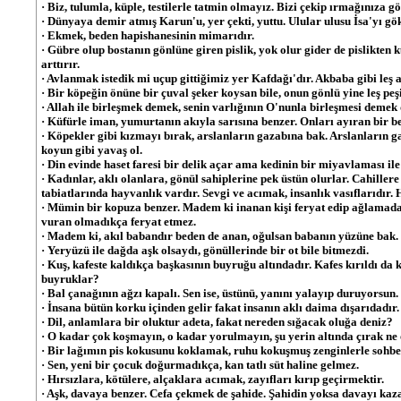
· Biz, tulumla, küple, testilerle tatmin olmayız. Bizi çekip ırmağınıza g
· Dünyaya demir atmış Karun'u, yer çekti, yuttu. Ulular ulusu İsa'yı gök
· Ekmek, beden hapishanesinin mimarıdır.
· Gübre olup bostanın gönlüne giren pislik, yok olur gider de pislikten 
arttırır.
· Avlanmak istedik mi uçup gittiğimiz yer Kafdağı'dır. Akbaba gibi leş 
· Bir köpeğin önüne bir çuval şeker koysan bile, onun gönlü yine leş pe
· Allah ile birleşmek demek, senin varlığının O'nunla birleşmesi demek 
· Küfürle iman, yumurtanın akıyla sarısına benzer. Onları ayıran bir b
· Köpekler gibi kızmayı bırak, arslanların gazabına bak. Arslanların g
koyun gibi yavaş ol.
· Din evinde haset faresi bir delik açar ama kedinin bir miyavlaması ile
· Kadınlar, aklı olanlara, gönül sahiplerine pek üstün olurlar. Cahiller
tabiatlarında hayvanlık vardır. Sevgi ve acımak, insanlık vasıflarıdır. H
· Mümin bir kopuza benzer. Madem ki inanan kişi feryat edip ağlamad
vuran olmadıkça feryat etmez.
· Madem ki, akıl babandır beden de anan, oğulsan babanın yüzüne bak.
· Yeryüzü ile dağda aşk olsaydı, gönüllerinde bir ot bile bitmezdi.
· Kuş, kafeste kaldıkça başkasının buyruğu altındadır. Kafes kırıldı da
buyruklar?
· Bal çanağının ağzı kapalı. Sen ise, üstünü, yanını yalayıp duruyorsun.
· İnsana bütün korku içinden gelir fakat insanın aklı daima dışarıdadır.
· Dil, anlamlara bir oluktur adeta, fakat nereden sığacak oluğa deniz?
· O kadar çok koşmayın, o kadar yorulmayın, şu yerin altında çırak ne 
· Bir lağımın pis kokusunu koklamak, ruhu kokuşmuş zenginlerle sohbett
· Sen, yeni bir çocuk doğurmadıkça, kan tatlı süt haline gelmez.
· Hırsızlara, kötülere, alçaklara acımak, zayıfları kırıp geçirmektir.
· Aşk, davaya benzer. Cefa çekmek de şahide. Şahidin yoksa davayı kaz