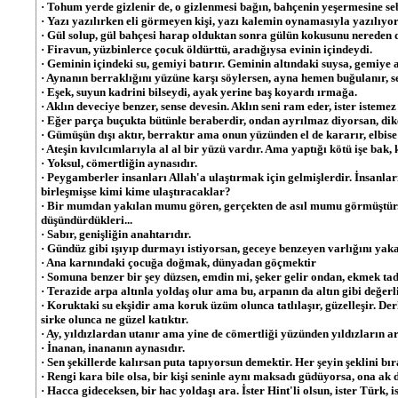
· Tohum yerde gizlenir de, o gizlenmesi bağın, bahçenin yeşermesine se
· Yazı yazılırken eli görmeyen kişi, yazı kalemin oynamasıyla yazılıyor
· Gül solup, gül bahçesi harap olduktan sonra gülün kokusunu nereden
· Firavun, yüzbinlerce çocuk öldürttü, aradığıysa evinin içindeydi.
· Geminin içindeki su, gemiyi batırır. Geminin altındaki suysa, gemiye 
· Aynanın berraklığını yüzüne karşı söylersen, ayna hemen buğulanır, s
· Eşek, suyun kadrini bilseydi, ayak yerine baş koyardı ırmağa.
· Aklın deveciye benzer, sense devesin. Aklın seni ram eder, ister istemez
· Eğer parça buçukta bütünle beraberdir, ondan ayrılmaz diyorsan, dike
· Gümüşün dışı aktır, berraktır ama onun yüzünden el de kararır, elbise
· Ateşin kıvılcımlarıyla al al bir yüzü vardır. Ama yaptığı kötü işe bak, 
· Yoksul, cömertliğin aynasıdır.
· Peygamberler insanları Allah'a ulaştırmak için gelmişlerdir. İnsanları
birleşmişse kimi kime ulaştıracaklar?
· Bir mumdan yakılan mumu gören, gerçekten de asıl mumu görmüştür
düşündürdükleri...
· Sabır, genişliğin anahtarıdır.
· Gündüz gibi ışıyıp durmayı istiyorsan, geceye benzeyen varlığını yaka
· Ana karnındaki çocuğa doğmak, dünyadan göçmektir
· Somuna benzer bir şey düzsen, emdin mi, şeker gelir ondan, ekmek tadı
· Terazide arpa altınla yoldaş olur ama bu, arpanın da altın gibi değerl
· Koruktaki su ekşidir ama koruk üzüm olunca tatlılaşır, güzelleşir. De
sirke olunca ne güzel katıktır.
· Ay, yıldızlardan utanır ama yine de cömertliği yüzünden yıldızların a
· İnanan, inananın aynasıdır.
· Sen şekillerde kalırsan puta tapıyorsun demektir. Her şeyin şeklini b
· Rengi kara bile olsa, bir kişi seninle aynı maksadı güdüyorsa, ona ak d
· Hacca gideceksen, bir hac yoldaşı ara. İster Hint'li olsun, ister Türk, 