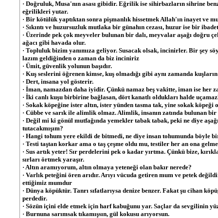
· Doğruluk, Musa'nın asası gibidir. Eğrilik ise sihirbazların sihrine be
eğrilikleri yutar.
· Bir kötülük yaptıktan sonra pişmanlık hissetmek Allah'ın inayet ve m
· Sıkıntı ve huzursuzluk mutlaka bir günahın cezası, huzur ise bir ibadet
· Üzerinde pek çok meyveler bulunan bir dalı, meyvalar aşağı doğru çeke
ağacı gibi havada olur.
· Topluluk bizim yanımıza geliyor. Susacak olsak, incinirler. Bir şey s
lazım geldiğinden o zaman da biz inciniriz
· Ümit, güvenlik yolunun başıdır.
· Kuş seslerini öğrenen kimse, kuş olmadığı gibi aynı zamanda kuşların
· Dert, insana yol gösterir.
· İman, namazdan daha iyidir. Çünkü namaz beş vakitte, iman ise her z
· İki canlı kuşu birbirine bağlasan, dört kanatlı oldukları halde uçamaz
· Sokak köpeğine ister altın, ister yünden tasma tak, yine sokak köpeğ
· Cübbe ve sarık ile alimlik olmaz. Alimlik, insanın zatında bulunan bir
· Değil mi ki gönül mutfağında yemekler tabak tabak, peki ne diye aşağı
tutacakmışım?
· Hangi tohum yere ekildi de bitmedi, ne diye insan tohumunda böyle b
· Testi taştan korkar ama o taş çeşme oldu mu, testiler her an ona gelme
· Sus artık yeter! Sır perdelerini pek o kadar yırtma. Çünkü bize, kırık
sırları örtmek yaraşır.
· Altın aramıyorum, altın olmaya yeteneği olan bakır nerede?
· Varlık peteğini ören arıdır. Arıyı vücuda getiren mum ve petek değildir
ettiğimiz mumdur
· Dünya köpüktür. Tanrı sıfatlarıysa denize benzer. Fakat şu cihan köpü
perdedir.
· Sözün içini elde etmek için harf kabuğunu yar. Saçlar da sevgilinin yü
· Burnuna sarımsak tıkamışsın, gül kokusu arıyorsun.